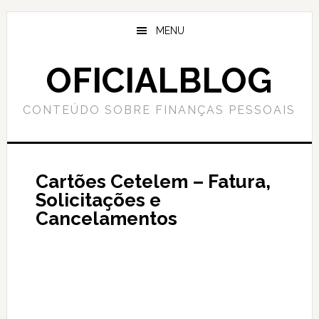
Skip
Skip
to
to
MENU
main
primary
content
sidebar
OFICIALBLOG
CONTEÚDO SOBRE FINANÇAS PESSOAIS
Cartões Cetelem – Fatura,
Solicitações e
Cancelamentos