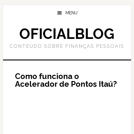
Skip
Skip
to
to
MENU
main
primary
content
sidebar
OFICIALBLOG
CONTEÚDO SOBRE FINANÇAS PESSOAIS
Como funciona o
Acelerador de Pontos Itaú?