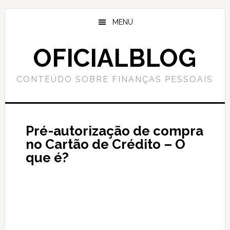
Skip
Skip
to
to
MENU
main
primary
content
sidebar
OFICIALBLOG
CONTEÚDO SOBRE FINANÇAS PESSOAIS
Pré-autorização de compra
no Cartão de Crédito – O
que é?