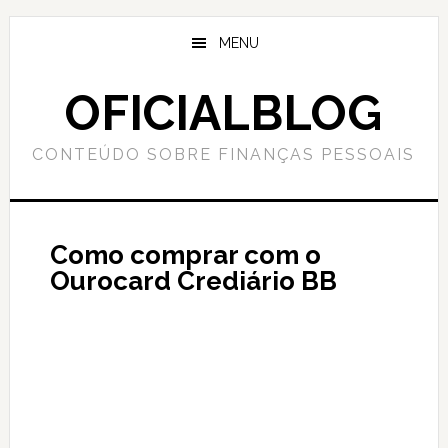
Skip
Skip
to
to
MENU
main
primary
content
sidebar
OFICIALBLOG
CONTEÚDO SOBRE FINANÇAS PESSOAIS
Como comprar com o
Ourocard Crediário BB