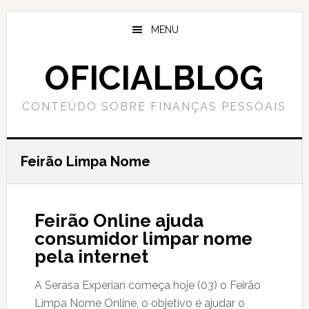
Skip
Skip
to
to
MENU
main
primary
content
sidebar
OFICIALBLOG
CONTEÚDO SOBRE FINANÇAS PESSOAIS
Feirão Limpa Nome
Feirão Online ajuda
consumidor limpar nome
pela internet
A Serasa Experian começa hoje (03) o Feirão
Limpa Nome Online, o objetivo é ajudar o