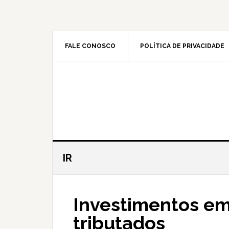
Skip
Skip
to
to
main
primary
content
sidebar
FALE CONOSCO
POLÍTICA DE PRIVACIDADE
IR
Investimentos em
tributados