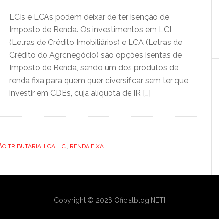
LCIs e LCAs podem deixar de ter isenção de
Imposto de Renda. Os investimentos em LCI
(Letras de Crédito Imobiliários) e LCA (Letras de
Crédito do Agronegócio) são opções isentas de
Imposto de Renda, sendo um dos produtos de
renda fixa para quem quer diversificar sem ter que
investir em CDBs, cuja alíquota de IR […]
ÃO TRIBUTÁRIA
,
LCA
,
LCI
,
RENDA FIXA
Copyright © 2026 Oficialblog.NET]