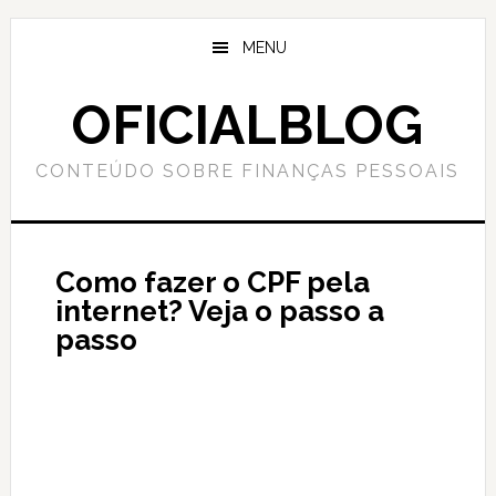
Skip
Skip
to
to
MENU
main
primary
content
sidebar
OFICIALBLOG
CONTEÚDO SOBRE FINANÇAS PESSOAIS
Como fazer o CPF pela
internet? Veja o passo a
passo