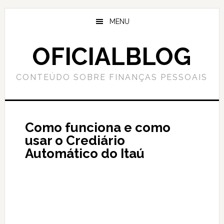
Skip
Skip
to
to
MENU
main
primary
content
sidebar
OFICIALBLOG
CONTEÚDO SOBRE FINANÇAS PESSOAIS
Como funciona e como
usar o Crediário
Automático do Itaú