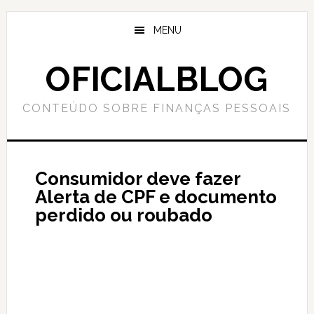
Skip
Skip
to
to
MENU
main
primary
content
sidebar
OFICIALBLOG
CONTEÚDO SOBRE FINANÇAS PESSOAIS
Consumidor deve fazer
Alerta de CPF e documento
perdido ou roubado