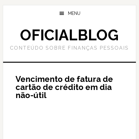
Skip
Skip
to
to
MENU
main
primary
content
sidebar
OFICIALBLOG
CONTEÚDO SOBRE FINANÇAS PESSOAIS
Vencimento de fatura de
cartão de crédito em dia
não-útil