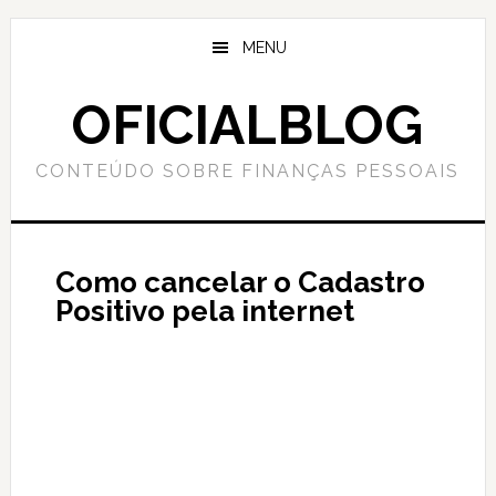
Skip
Skip
to
to
MENU
main
primary
content
sidebar
OFICIALBLOG
CONTEÚDO SOBRE FINANÇAS PESSOAIS
Como cancelar o Cadastro
Positivo pela internet