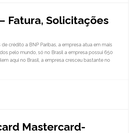
 Fatura, Solicitações
 de crédito a BNP Paribas, a empresa atua em mais
ados pelo mundo, só no Brasil a empresa possui 650
lem aqui no Brasil, a empresa cresceu bastante no
ucard Mastercard-