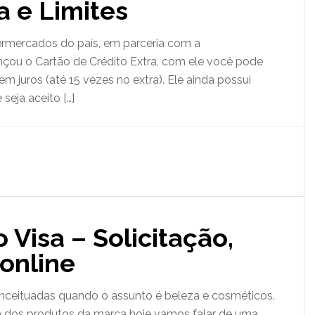
a e Limites
ermercados do país, em parceria com a
ançou o Cartão de Crédito Extra, com ele você pode
 juros (até 15 vezes no extra). Ele ainda possui
seja aceito […]
 Visa – Solicitação,
 online
nceituadas quando o assunto é beleza e cosméticos.
sta dos produtos da marca hoje vamos falar de uma