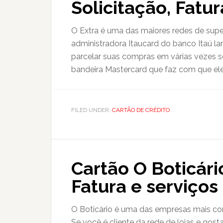
Solicitação, Fatur
O Extra é uma das maiores redes de sup
administradora Itaucard do banco Itaú l
parcelar suas compras em várias vezes sem
bandeira Mastercard que faz com que ele 
FILED UNDER:
CARTÃO DE CRÉDITO
Cartão O Boticário
Fatura e serviços
O Boticário é uma das empresas mais co
Se você é cliente da rede de lojas e go