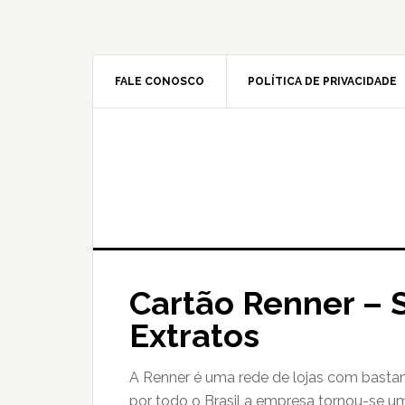
Skip
Skip
to
to
main
primary
content
sidebar
FALE CONOSCO
POLÍTICA DE PRIVACIDADE
Cartão Renner – S
Extratos
A Renner é uma rede de lojas com bastant
por todo o Brasil a empresa tornou-se u