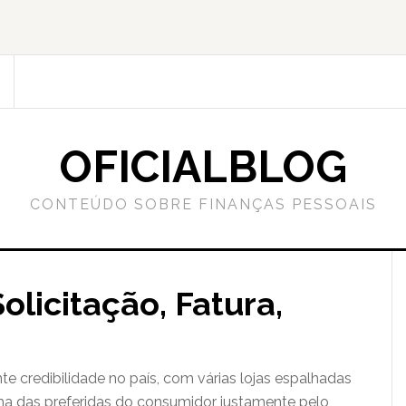
OFICIALBLOG
CONTEÚDO SOBRE FINANÇAS PESSOAIS
olicitação, Fatura,
e credibilidade no país, com várias lojas espalhadas
ma das preferidas do consumidor justamente pelo