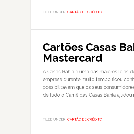
FILED UNDER:
CARTÃO DE CRÉDITO
Cartões Casas Bah
Mastercard
A Casas Bahia é uma das maiores lojas de
empresa durante muito tempo ficou conhe
possibilitavam que os seus consumidores
de tudo o Carnê das Casas Bahia ajudou m
FILED UNDER:
CARTÃO DE CRÉDITO