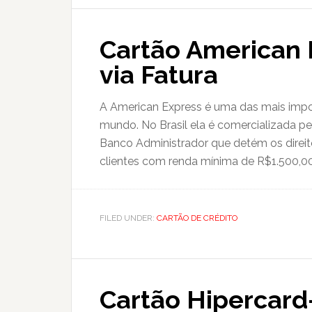
Cartão American E
via Fatura
A American Express é uma das mais impor
mundo. No Brasil ela é comercializada p
Banco Administrador que detém os direit
clientes com renda mínima de R$1.500,00 
FILED UNDER:
CARTÃO DE CRÉDITO
Cartão Hipercard-