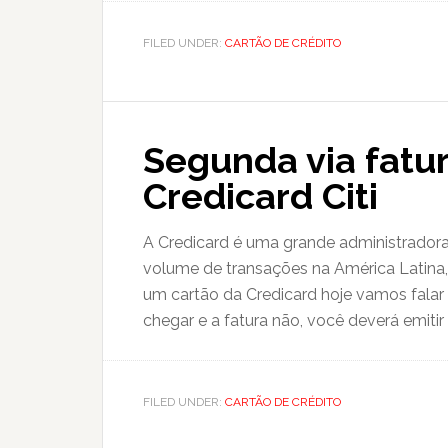
FILED UNDER:
CARTÃO DE CRÉDITO
Segunda via fatu
Credicard Citi
A Credicard é uma grande administradora
volume de transações na América Latina,
um cartão da Credicard hoje vamos falar
chegar e a fatura não, você deverá emitir 
FILED UNDER:
CARTÃO DE CRÉDITO