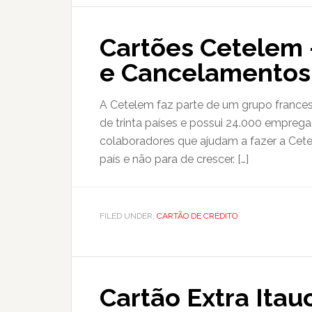
Cartões Cetelem –
e Cancelamentos
A Cetelem faz parte de um grupo frances
de trinta países e possui 24.000 empreg
colaboradores que ajudam a fazer a Cete
país e não para de crescer. […]
FILED UNDER:
CARTÃO DE CRÉDITO
Cartão Extra Ita