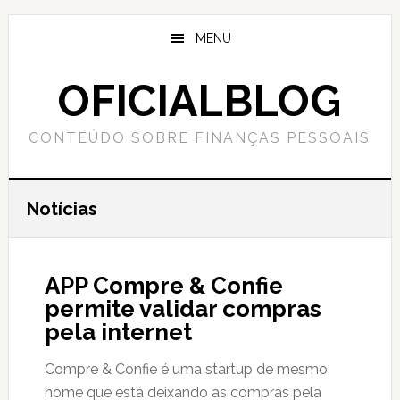
Skip
Skip
to
to
MENU
main
primary
content
sidebar
OFICIALBLOG
CONTEÚDO SOBRE FINANÇAS PESSOAIS
Notícias
APP Compre & Confie
permite validar compras
pela internet
Compre & Confie é uma startup de mesmo
nome que está deixando as compras pela