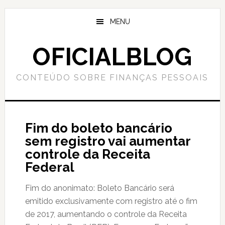
Skip
Skip
to
to
MENU
main
primary
content
sidebar
OFICIALBLOG
CONTEÚDO SOBRE FINANÇAS PESSOAIS
Fim do boleto bancário
sem registro vai aumentar
controle da Receita
Federal
Fim do anonimato: Boleto Bancário será
emitido exclusivamente com registro até o fim
de 2017, aumentando o controle da Receita